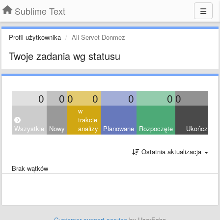
Sublime Text
Profil użytkownika
Ali Servet Donmez
Twoje zadania wg statusu
0
0
0
0
0
0
0
0
w
trakcie
Wszystkie
Nowy
analizy
Planowane
Rozpoczęte
Ukończony
Ostatnia aktualizacja
Brak wątków
Customer support service
by UserEcho