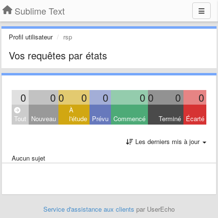
Sublime Text
Profil utilisateur
rsp
Vos requêtes par états
0
0
0
0
0
0
0
0
0
À
Tout
Nouveau
l'étude
Prévu
Commencé
Terminé
Écarté
Les derniers mis à jour
Aucun sujet
Service d'assistance aux clients
par UserEcho