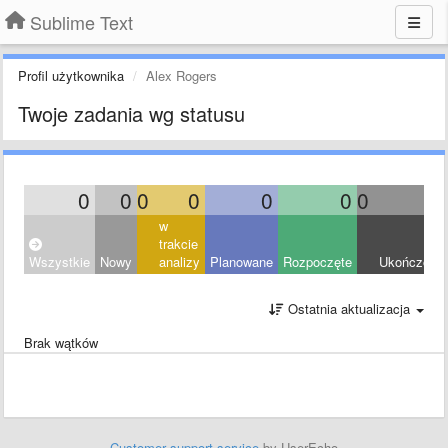
Sublime Text
Profil użytkownika
Alex Rogers
Twoje zadania wg statusu
0
0
0
0
0
0
0
0
w
trakcie
Wszystkie
Nowy
analizy
Planowane
Rozpoczęte
Ukończony
Ostatnia aktualizacja
Brak wątków
Customer support service
by UserEcho