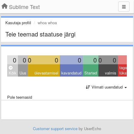
Sublime Text
Kasutaja profiil
whoa whoa
Teie teemad staatuse järgi
0
0
0
0
0
0
0
0
0
tagasi
Kõik
Uus
ülevaatamisel
kavandatud
Started
valmis
lükatud
Viimati uuendatud
Pole teemasid
Customer support service
by UserEcho