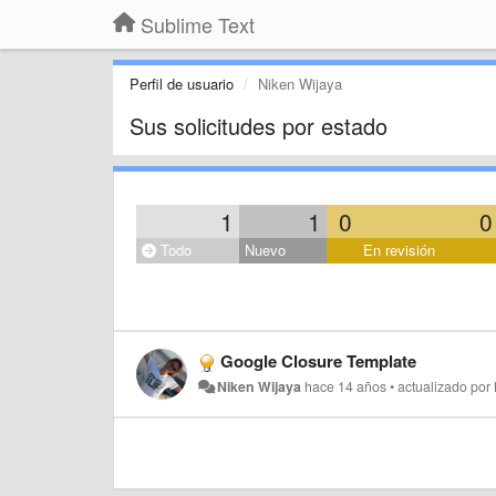
Sublime Text
Perfil de usuario
Niken Wijaya
Sus solicitudes por estado
1
1
0
0
Todo
Nuevo
En revisión
Google Closure Template
Niken Wijaya
hace 14 años
•
actualizado por