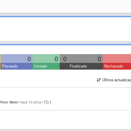
0
0
0
0
Planeado
Iniciado
Finalizado
Rechazado
Última actualiza
Peter Meier
hace 13 años
•
1