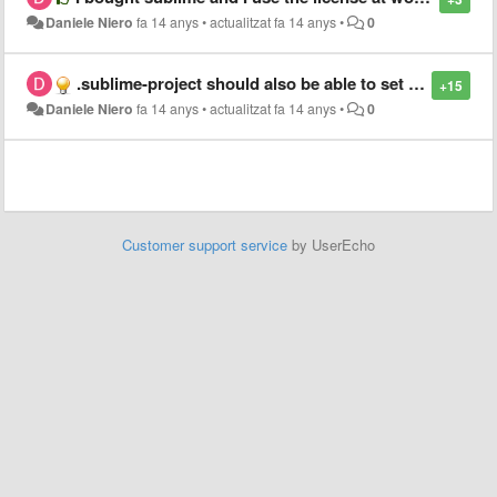
Daniele Niero
fa 14 anys
•
actualitzat
fa 14 anys
•
0
.sublime-project should also be able to set environment variable
+15
Daniele Niero
fa 14 anys
•
actualitzat
fa 14 anys
•
0
Customer support service
by UserEcho