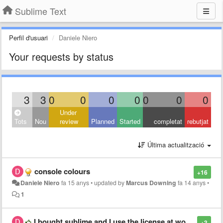
Sublime Text
Perfil d'usuari
Daniele Niero
Your requests by status
3
3
0
0
0
0
0
0
0
Under
Tots
Nou
review
Planned
Started
completat
rebutjat
Última actualització
console colours
+16
Daniele Niero
fa 15 anys
•
updated by
Marcus Downing
fa 14 anys
•
1
I bought sublime and I use the license at work...
+3