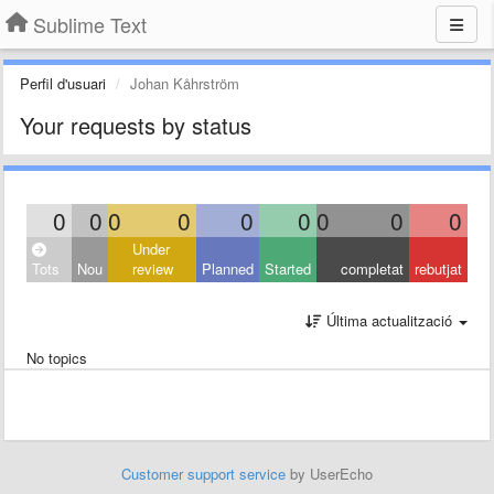
Sublime Text
Perfil d'usuari
Johan Kåhrström
Your requests by status
0
0
0
0
0
0
0
0
0
Under
Tots
Nou
review
Planned
Started
completat
rebutjat
Última actualització
No topics
Customer support service
by UserEcho