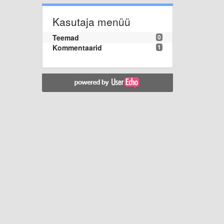
Kasutaja menüü
Teemad
0
Kommentaarid
1