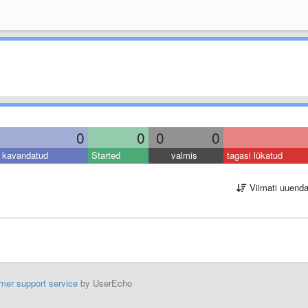
0
0
0
0
kavandatud
Started
valmis
tagasi lükatud
Viimati uuend
mer support service
by UserEcho