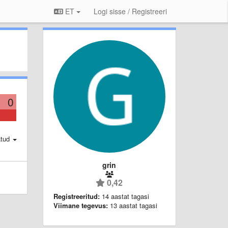
ET
Logi sisse / Registreeri
0
atud
grin
0,42
Registreeritud:
14 aastat tagasi
Viimane tegevus:
13 aastat tagasi