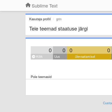
Sublime Text
Kasutaja profiil
grin
Teie teemad staatuse järgi
0
0
0
0
Kõik
Uus
ülevaatamisel
Pole teemasid
Custo