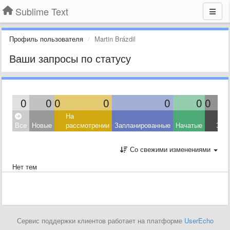
Sublime Text
Профиль пользователя
Martin Brázdil
Ваши запросы по статусу
0
0
0
0
0
0
0
На
Все
Новые
рассмотрении
Запланированные
Начатые
Зав
Со свежими изменениями
Нет тем
Сервис поддержки клиентов работает на платформе
UserEcho