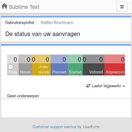
Sublime Text
Gebruikersprofiel
Steffen Bruchmann
De status van uw aanvragen
0
0
0
0
0
0
0
0
0
Under
Alles
Nieuw
review
Planned
Started
Voltooid
Afgewezen
Laatst bijgewerkt
Geen onderwerpen
Customer support service
by UserEcho