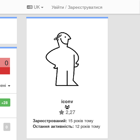
UK
Увійти / Зареєструватися
0
ені
iconv
+28
2,27
Зареєстрований:
15 років тому
Остання активність:
12 років тому
0