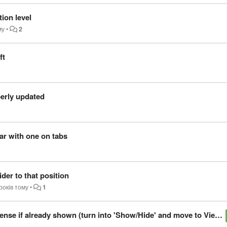
tion level
му
•
2
ft
perly updated
ar with one on tabs
ider to that position
років тому
•
1
se if already shown (turn into 'Show/Hide' and move to View menu)