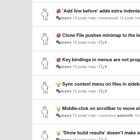
'Add line before' adds extra indenta
iconv
15 років тому
•
оновлений
15 років то
Clone File pushes minimap to the le
iconv
15 років тому
•
0
Key bindings in menus are not pro
iconv
15 років тому
•
0
Sync context menu on files in sideb
iconv
15 років тому
•
0
Middle-click on scrollbar to move sl
iconv
15 років тому
•
оновлено
adzenith
15 
'Show build results' doesn't make sen
iconv
15 років тому
•
0