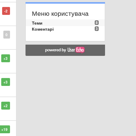
-2
Меню користувача
Теми
8
Коментарі
3
0
+3
+3
+2
+19