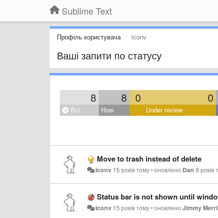
Sublime Text
Профіль користувача
iconv
Ваші запити по статусу
8
8
0
0
Всі
Нові
Under review
Move to trash instead of delete
iconv
15 років тому
•
оновлено
Dan
8 років 
Status bar is not shown until wind
iconv
15 років тому
•
оновлено
Jimmy Merri