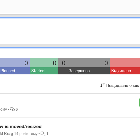
0
0
0
0
Planned
Started
Завершено
Відхилено
Нещодавно оновл
тому
•
6
ow is moved/resized
ld Krag
14 років тому
•
1