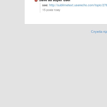
see:
http://sublimetext.userecho.com/topic/27
15 років тому
Служба під