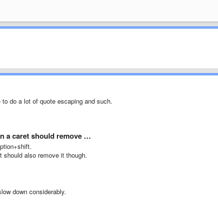
e to do a lot of quote escaping and such.
on a caret should remove …
tion+shift.
t should also remove it though.
o slow down considerably.