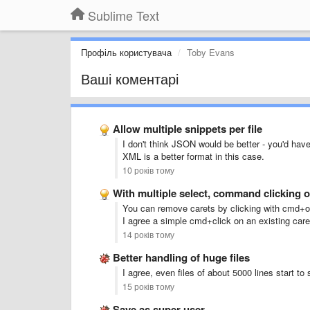
Sublime Text
Профіль користувача
Toby Evans
Ваші коментарі
Allow multiple snippets per file
I don't think JSON would be better - you'd hav
XML is a better format in this case.
10 років тому
With multiple select, command clicking 
You can remove carets by clicking with cmd+op
I agree a simple cmd+click on an existing care
14 років тому
Better handling of huge files
I agree, even files of about 5000 lines start t
15 років тому
Save as super user