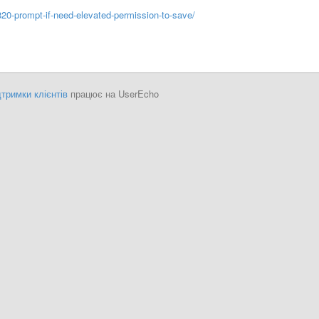
820-prompt-if-need-elevated-permission-to-save/
тримки клієнтів
працює на UserEcho