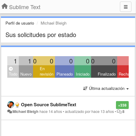
Sublime Text
Perfil de usuario
Michael Bleigh
Sus solicitudes por estado
1
1
0
0
0
0
0
0
En
Todo
Nuevo
revisión
Planeado
Iniciado
Finalizado
Rechaza
Última actualización
Open Source SublimeText
+338
Michael Bleigh
hace 14 años
•
actualizado por
hace 13 años
•
8