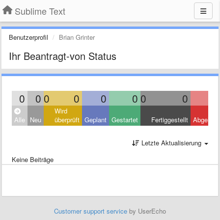
Sublime Text
Benutzerprofil
Brian Grinter
Ihr Beantragt-von Status
0
0
0
0
0
0
0
0
Wird
Alle
Neu
überprüft
Geplant
Gestartet
Fertiggestellt
Abgelehn
Letzte Aktualisierung
Keine Beiträge
Customer support service
by UserEcho