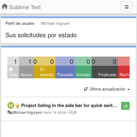
Sublime Text
Perfil de usuario
Michael Irigoyen
Sus solicitudes por estado
1
1
0
0
0
0
0
0
En
Todo
Nuevo
revisión
Planeado
Iniciado
Finalizado
Rechaza
Última actualización
Project listing in the side bar for quick switching
+2
Michael Irigoyen
hace 14 años
•
0