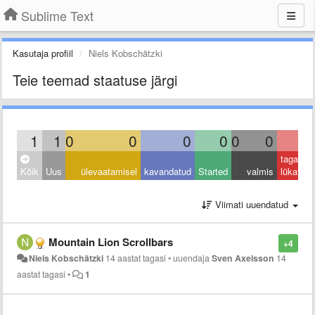
Sublime Text
Kasutaja profiil
Niels Kobschätzki
Teie teemad staatuse järgi
1
1
0
0
0
0
0
0
0
tagasi
Kõik
Uus
ülevaatamisel
kavandatud
Started
valmis
lükatud
Viimati uuendatud
Mountain Lion Scrollbars
+4
Niels Kobschätzki
14 aastat tagasi
•
uuendaja
Sven Axelsson
14
aastat tagasi
•
1