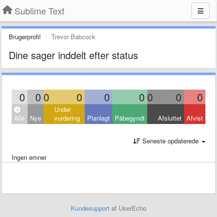
Sublime Text
Brugerprofil
Trevor Babcock
Dine sager inddelt efter status
0
0
0
0
0
0
0
0
0
Under
Alle
Nye
vurdering
Planlagt
Påbegyndt
Afsluttet
Afvist
Seneste opdaterede
Ingen emner
Kundesupport
af UserEcho