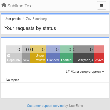
Sublime Text
User profile
Zev Eisenberg
Your requests by status
0
0
0
0
0
0
0
0
Under
Барлығы
New
review
Planned
Started
Аяқталды
Ауытқыд
Жаңа өзгерістермен
No topics
Customer support service
by UserEcho