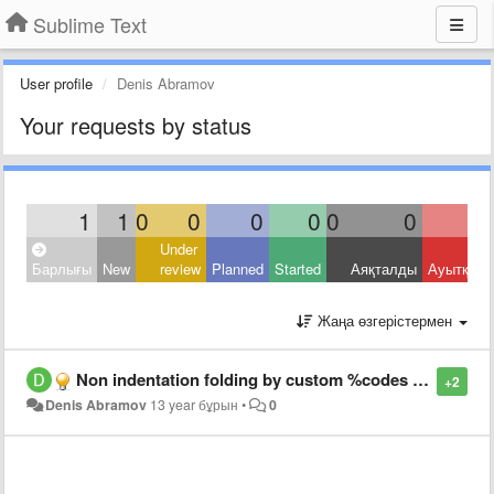
Sublime Text
User profile
Denis Abramov
Your requests by status
1
1
0
0
0
0
0
0
Under
Барлығы
New
review
Planned
Started
Аяқталды
Ауытқыд
Жаңа өзгерістермен
Non indentation folding by custom %codes or phrases%
+2
Denis Abramov
13 year бұрын
•
0