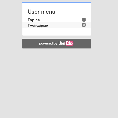
User menu
Topics
1
Түсіндірме
0