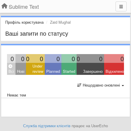
Sublime Text
Профіль користувача
Zaid Mughal
Ваші запити по статусу
0
0
0
0
0
0
0
0
0
Under
Всі
Нові
review
Planned
Started
Завершено
Відхилено
Нещодавно оновлені
Немає тем
Служба підтримки клієнтів
працює на UserEcho