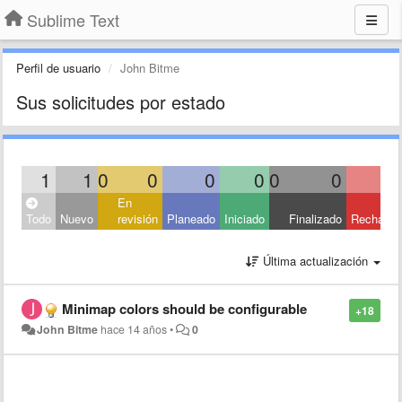
Sublime Text
Perfil de usuario
John Bitme
Sus solicitudes por estado
1
1
0
0
0
0
0
0
En
Todo
Nuevo
revisión
Planeado
Iniciado
Finalizado
Rechaza
Última actualización
Minimap colors should be configurable
+18
John Bitme
hace 14 años
•
0