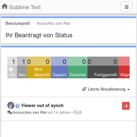
Sublime Text
Benutzerprofil
Anouchka van Riel
Ihr Beantragt-von Status
1
1
0
0
0
0
0
0
Wird
Alle
Neu
überprüft
Geplant
Gestartet
Fertiggestellt
Abgelehn
Letzte Aktualisierung
Viewer out of synch
-3
Anouchka van Riel
vor 14 Jahren
•
0