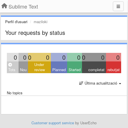
Sublime Text
Perfil d'usuari
maziloki
Your requests by status
0
0
0
0
0
0
0
0
0
Under
Tots
Nou
review
Planned
Started
completat
rebutjat
Última actualització
No topics
Customer support service
by UserEcho