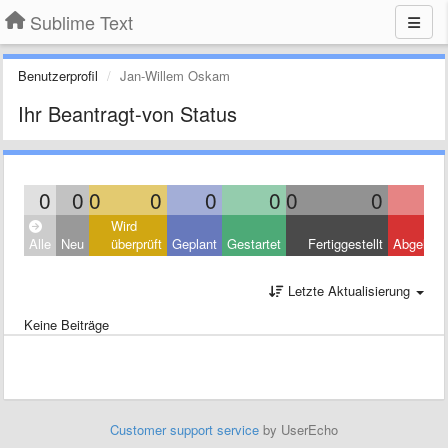
Sublime Text
Benutzerprofil
Jan-Willem Oskam
Ihr Beantragt-von Status
0
0
0
0
0
0
0
0
Wird
Alle
Neu
überprüft
Geplant
Gestartet
Fertiggestellt
Abgelehn
Letzte Aktualisierung
Keine Beiträge
Customer support service
by UserEcho