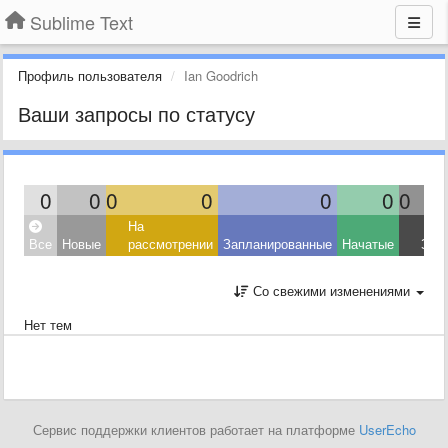
Sublime Text
Профиль пользователя
Ian Goodrich
Ваши запросы по статусу
0
0
0
0
0
0
0
На
Все
Новые
рассмотрении
Запланированные
Начатые
Зав
Со свежими изменениями
Нет тем
Сервис поддержки клиентов работает на платформе
UserEcho