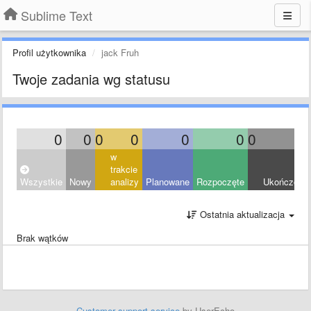
Sublime Text
Profil użytkownika
jack Fruh
Twoje zadania wg statusu
0
0
0
0
0
0
0
0
w
trakcie
Wszystkie
Nowy
analizy
Planowane
Rozpoczęte
Ukończony
Ostatnia aktualizacja
Brak wątków
Customer support service
by UserEcho