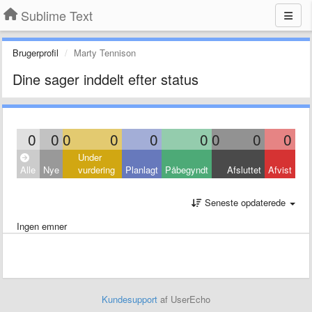
Sublime Text
Brugerprofil
Marty Tennison
Dine sager inddelt efter status
0
0
0
0
0
0
0
0
0
Under
Alle
Nye
vurdering
Planlagt
Påbegyndt
Afsluttet
Afvist
Seneste opdaterede
Ingen emner
Kundesupport
af UserEcho