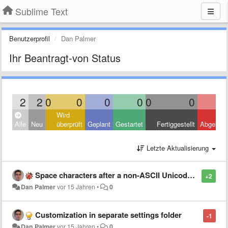
Sublime Text
Benutzerprofil
Dan Palmer
Ihr Beantragt-von Status
2
2
0
0
0
0
0
0
Wird
Alle
Neu
überprüft
Geplant
Gestartet
Fertiggestellt
Abgelehn
Letzte Aktualisierung
Space characters after a non-ASCII Unicode character do not display.
+2
Dan Palmer
vor 15 Jahren
•
0
Customization in separate settings folder
-1
Dan Palmer
vor 15 Jahren
•
0