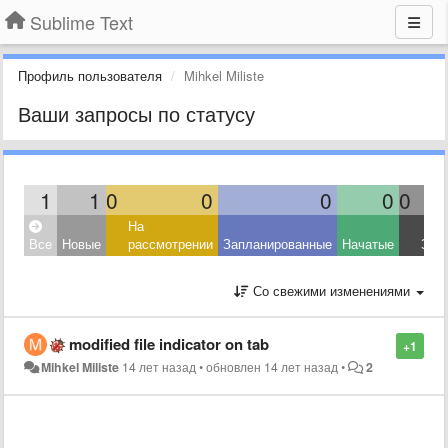
Sublime Text
Профиль пользователя
Mihkel Miliste
Ваши запросы по статусу
1
1
0
0
0
0
0
На
Все
Новые
рассмотрении
Запланированные
Начатые
Зав
Со свежими изменениями
modified file indicator on tab
+1
Mihkel Miliste
14 лет назад
•
обновлен
14 лет назад
•
2