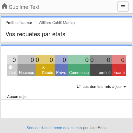
Sublime Text
Profil utilisateur
William Cahill-Manley
Vos requêtes par états
0
0
0
0
0
0
0
0
0
À
Tout
Nouveau
l'étude
Prévu
Commencé
Terminé
Écarté
Les derniers mis à jour
Aucun sujet
Service d'assistance aux clients
par UserEcho