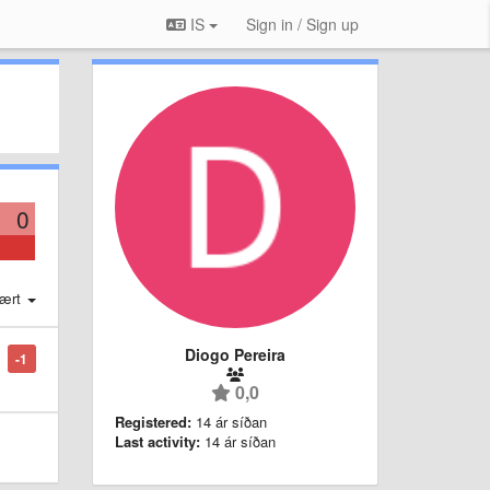
IS
Sign in / Sign up
0
ært
Diogo Pereira
-1
0,0
Registered:
14 ár síðan
Last activity:
14 ár síðan