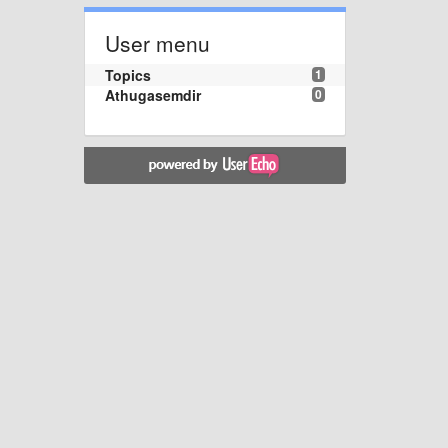
User menu
Topics
1
Athugasemdir
0