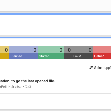
0
0
0
0
0
Planned
Started
Lokið
Hafnað
Síðast uppf
n. to go the last opened file.
eFoll
14 ár síðan
•
3