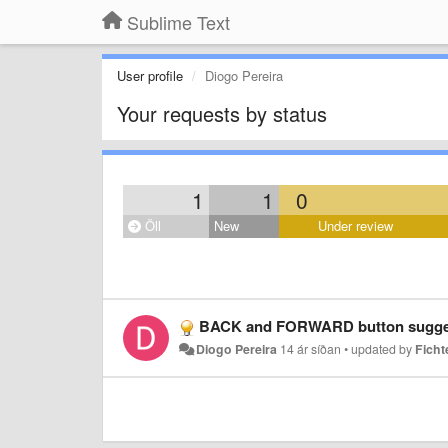
Sublime Text
User profile
Diogo Pereira
Your requests by status
1
1
0
Öll
New
Under review
BACK and FORWARD button suggestio
Diogo Pereira
14 ár síðan
•
updated by
Ficht