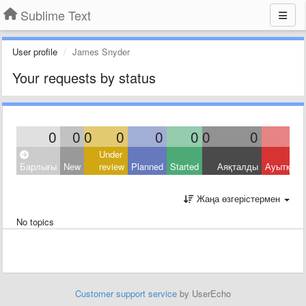
Sublime Text
User profile
James Snyder
Your requests by status
0
0
0
0
0
0
0
0
Under
Барлығы
New
review
Planned
Started
Аяқталды
Ауытқыд
Жаңа өзгерістермен
No topics
Customer support service
by UserEcho