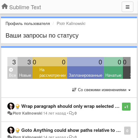
Sublime Text
Профиль пользователя
Piotr Kalinowski
Ваши запросы по статусу
3
3
0
0
0
0
0
На
Все
Новые
рассмотрении
Запланированные
Начатые
Зав
Со свежими изменениями
Wrap paragraph should only wrap selected text, if any is selected
+1
Piotr Kalinowski
14 лет назад
•
0
Goto Anything could show paths relative to project directories
0
Piotr Kalinowski
14 лет назад
•
0