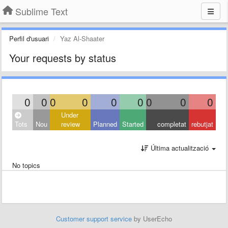
Sublime Text
Perfil d'usuari
Yaz Al-Shaater
Your requests by status
0
0
0
0
0
0
0
0
0
Under
Tots
Nou
review
Planned
Started
completat
rebutjat
Última actualització
No topics
Customer support service
by UserEcho