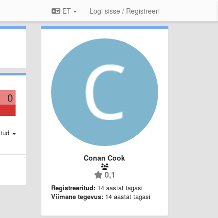
ET
Logi sisse / Registreeri
0
atud
Conan Cook
0,1
Registreeritud:
14 aastat tagasi
Viimane tegevus:
14 aastat tagasi