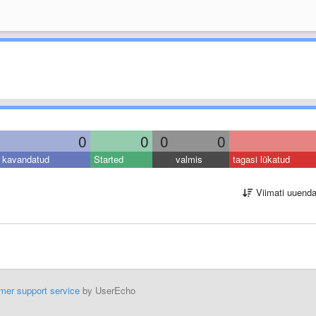
0
0
0
0
kavandatud
Started
valmis
tagasi lükatud
Viimati uuend
mer support service
by UserEcho