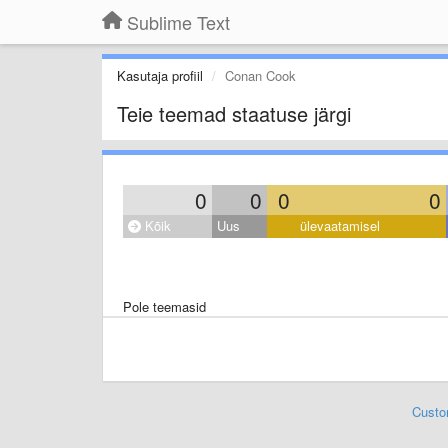
Sublime Text
Kasutaja profiil
Conan Cook
Teie teemad staatuse järgi
0
0
0
0
Kõik
Uus
ülevaatamisel
Pole teemasid
Custo