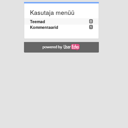
Kasutaja menüü
Teemad
0
Kommentaarid
1