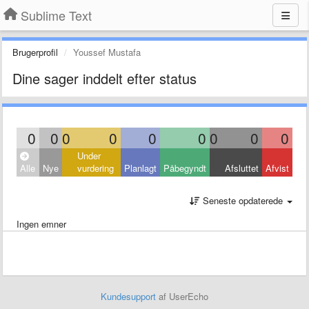
Sublime Text
Brugerprofil
Youssef Mustafa
Dine sager inddelt efter status
0
0
0
0
0
0
0
0
0
Under
Alle
Nye
vurdering
Planlagt
Påbegyndt
Afsluttet
Afvist
Seneste opdaterede
Ingen emner
Kundesupport
af UserEcho