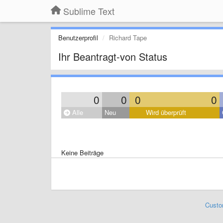
Sublime Text
Benutzerprofil
Richard Tape
Ihr Beantragt-von Status
0
0
0
0
Alle
Neu
Wird überprüft
Keine Beiträge
Custo