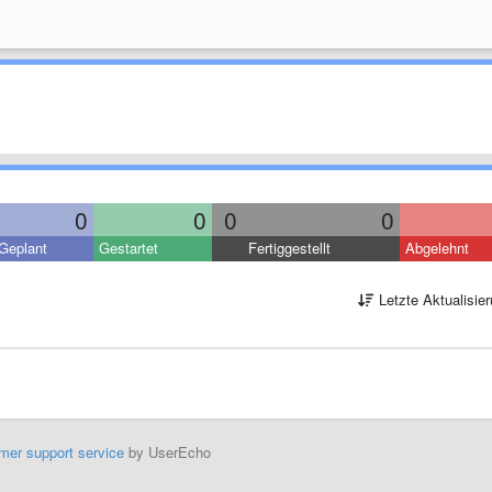
0
0
0
0
Geplant
Gestartet
Fertiggestellt
Abgelehnt
Letzte Aktualisie
mer support service
by UserEcho