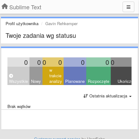
Sublime Text
Profil użytkownika
Gavin Rehkemper
Twoje zadania wg statusu
0
0
0
0
0
0
0
0
w
trakcie
Wszystkie
Nowy
analizy
Planowane
Rozpoczęte
Ukończony
Ostatnia aktualizacja
Brak wątków
Customer support service
by UserEcho