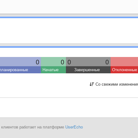
0
0
0
0
планированные
Начатые
Завершенные
Отклоненные
Со свежими изменени
 клиентов работает на платформе
UserEcho