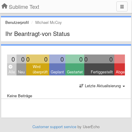
Sublime Text
Benutzerprofil
Michael McCoy
Ihr Beantragt-von Status
0
0
0
0
0
0
0
0
Wird
Alle
Neu
überprüft
Geplant
Gestartet
Fertiggestellt
Abgelehn
Letzte Aktualisierung
Keine Beiträge
Customer support service
by UserEcho