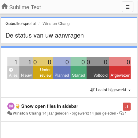
Sublime Text
Gebruikersprofiel
Winston Chang
De status van uw aanvragen
1
1
0
0
0
0
0
0
0
Under
Alles
Nieuw
review
Planned
Started
Voltooid
Afgewezen
Laatst bijgewerkt
Show open files in sidebar
-1
Winston Chang
14 jaar geleden
•
bijgewerkt
14 jaar geleden
•
1