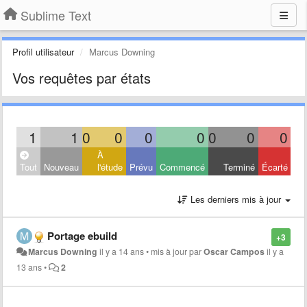
Sublime Text
Profil utilisateur
Marcus Downing
Vos requêtes par états
1
1
0
0
0
0
0
0
0
À
Tout
Nouveau
l'étude
Prévu
Commencé
Terminé
Écarté
Les derniers mis à jour
Portage ebuild
+3
Marcus Downing
il y a 14 ans
•
mis à jour par
Oscar Campos
il y a
13 ans
•
2