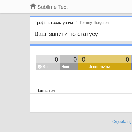
Sublime Text
Профіль користувача
Tommy Bergeron
Ваші запити по статусу
0
0
0
0
Всі
Нові
Under review
Немає тем
Служба під