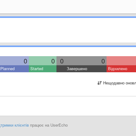
0
0
0
0
Planned
Started
Завершено
Відхилено
Нещодавно оновл
тримки клієнтів
працює на UserEcho