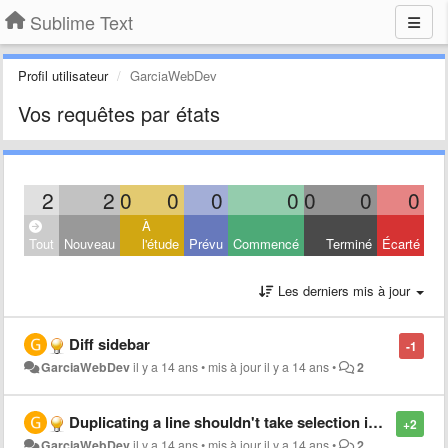
Sublime Text
Profil utilisateur
GarciaWebDev
Vos requêtes par états
2
2
0
0
0
0
0
0
0
À
Tout
Nouveau
l'étude
Prévu
Commencé
Terminé
Écarté
Les derniers mis à jour
Diff sidebar
-1
GarciaWebDev
il y a 14 ans
•
mis à jour
il y a 14 ans
•
2
Duplicating a line shouldn't take selection into account, but whole lines
+2
GarciaWebDev
il y a 14 ans
•
mis à jour
il y a 14 ans
•
2