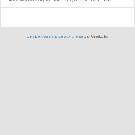
Service d'assistance aux clients
par UserEcho