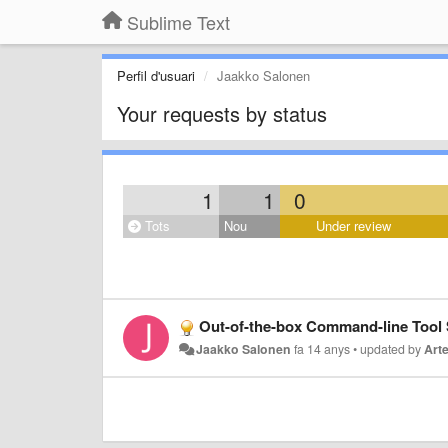
Sublime Text
Perfil d'usuari
Jaakko Salonen
Your requests by status
1
1
0
Tots
Nou
Under review
Out-of-the-box Command-line Tool
Jaakko Salonen
fa 14 anys
•
updated by
Art