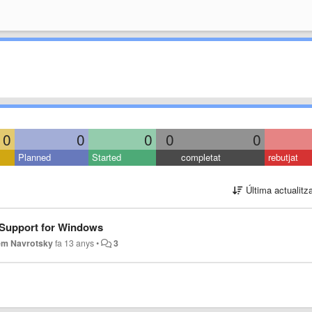
0
0
0
0
0
Planned
Started
completat
rebutjat
Última actualitz
 Support for Windows
em Navrotsky
fa 13 anys
•
3