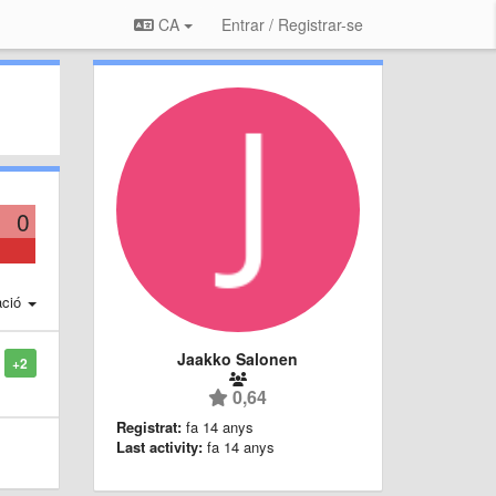
CA
Entrar / Registrar-se
0
ació
Jaakko Salonen
+2
0,64
Registrat:
fa 14 anys
Last activity:
fa 14 anys