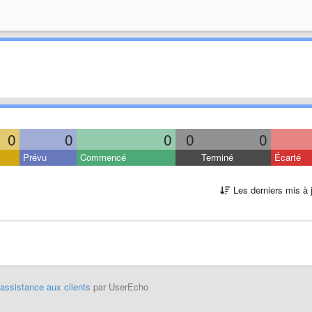
0
0
0
0
0
Prévu
Commencé
Terminé
Écarté
Les derniers mis à 
'assistance aux clients
par UserEcho