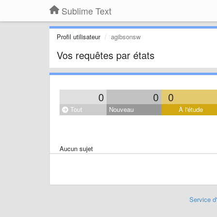
Sublime Text
Profil utilisateur
agibsonsw
Vos requêtes par états
0
0
0
Tout
Nouveau
À l'étude
Aucun sujet
Service d