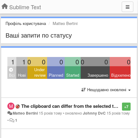
Sublime Text
Профіль користувача
Matteo Bertini
Ваші запити по статусу
1
1
0
0
0
0
0
0
0
Under
Всі
Нові
review
Planned
Started
Завершено
Відхилено
Нещодавно оновлені
The clipboard can differ from the selected text [linux]
+7
Matteo Bertini
15 років тому
•
оновлено
Johnny DvC
15 років тому
•
1