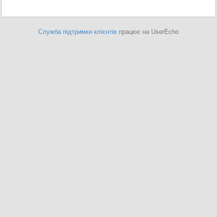
Служба підтримки клієнтів
працює на UserEcho