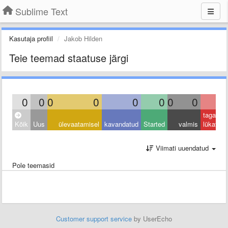
Sublime Text
Kasutaja profiil
Jakob Hilden
Teie teemad staatuse järgi
0
0
0
0
0
0
0
0
0
tagasi
Kõik
Uus
ülevaatamisel
kavandatud
Started
valmis
lükatud
Viimati uuendatud
Pole teemasid
Customer support service
by UserEcho