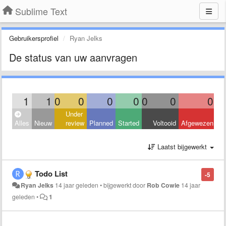
Sublime Text
Gebruikersprofiel
Ryan Jelks
De status van uw aanvragen
1
1
0
0
0
0
0
0
0
Under
Alles
Nieuw
review
Planned
Started
Voltooid
Afgewezen
Laatst bijgewerkt
Todo List
-5
Ryan Jelks
14 jaar geleden
•
bijgewerkt door
Rob Cowie
14 jaar
geleden
•
1